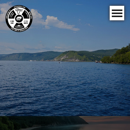
Главная
Биография
Ралли
Байкал
1642