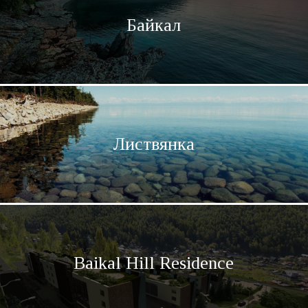
Эльбрус
5642
Байкал
Контакты
Листвянка
Baikal Hill Residence