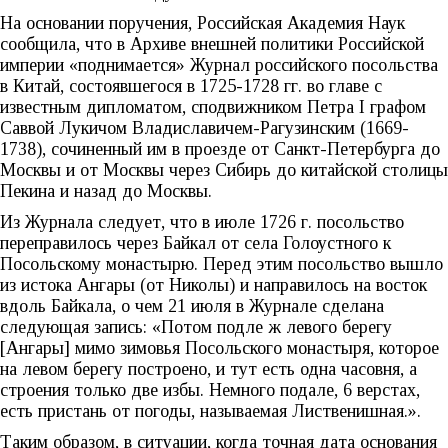
На основании поручения, Российская Академия Наук
сообщила, что в Архиве внешней политики Российской
империи «поднимается» Журнал российского посольства
в Китай, состоявшегося в 1725-1728 гг. во главе с
известным дипломатом, сподвижником Петра I графом
Саввой Лукичом Владиславичем-Рагузинским (1669-
1738), сочиненный им в проезде от Санкт-Петербурга до
Москвы и от Москвы через Сибирь до китайской столицы
Пекина и назад до Москвы.
Из Журнала следует, что в июле 1726 г. посольство
переправилось через Байкал от села Голоустного к
Посольскому монастырю. Перед этим посольство вышло
из истока Ангары (от Николы) и направилось на восток
вдоль Байкала, о чем 21 июля в Журнале сделана
следующая запись: «Потом подле ж левого берегу
[Ангары] мимо зимовья Посольского монастыря, которое
на левом берегу построено, и тут есть одна часовня, а
строения только две избы. Немного подале, 6 верстах,
есть пристань от погоды, называемая Лиственишная.».
Таким образом, в ситуации, когда точная дата основания